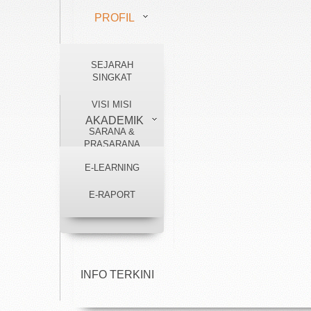
PROFIL
SEJARAH
MANAJEMEN
SINGKAT
VISI MISI
AKADEMIK
SARANA &
PRASARANA
E-LEARNING
GALLERY
LOKASI
E-RAPORT
STRUKTUR
MADRASAH
PPDB
INFO TERKINI