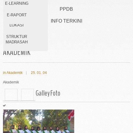
E-LEARNING
SARANA &
PPDB
PRASARANA
E-RAPORT
INFO TERKINI
LOKASI
STRUKTUR
MADRASAH
AKADEMIK
in
Akademik
25. 01. 04
Akademik
Galley
Foto
PREV
NEXT